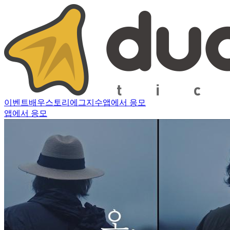
이벤트
배우
스토리
에그지수
앱에서 응모
앱에서 응모