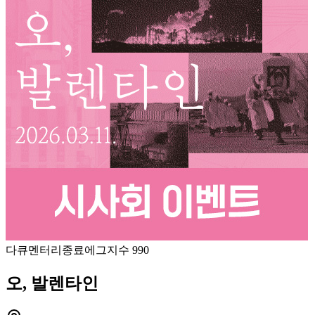
다큐멘터리
종료
에그지수
990
오, 발렌타인