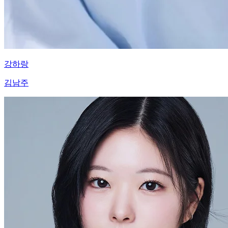
강하랑
김남주