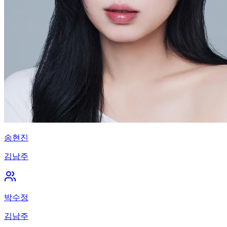
송현진
김남주
박수정
김남주