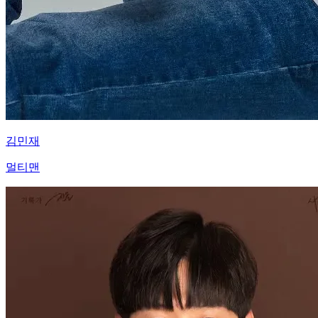
김민재
멀티맨