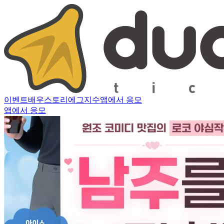
이벤트
배우
스토리
에그지수
앱에서 응모
앱에서 응모