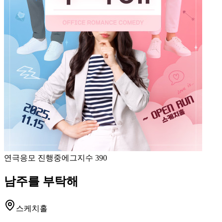
연극
응모 진행중
에그지수
390
남주를 부탁해
스케치홀