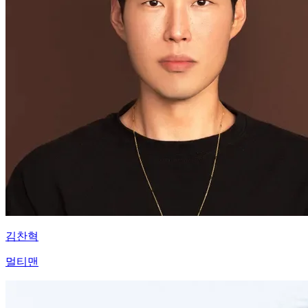
김찬혁
멀티맨