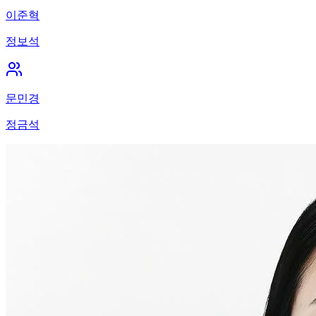
이준혁
정보석
문민경
정금석