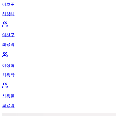
이호준
허상태
여찬구
최용락
이정혁
최용락
차용환
최용락