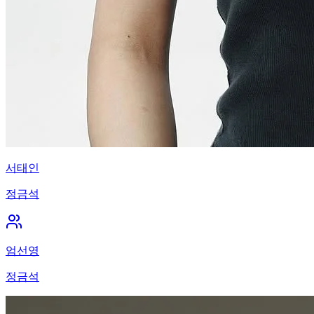
서태인
정금석
엄선영
정금석