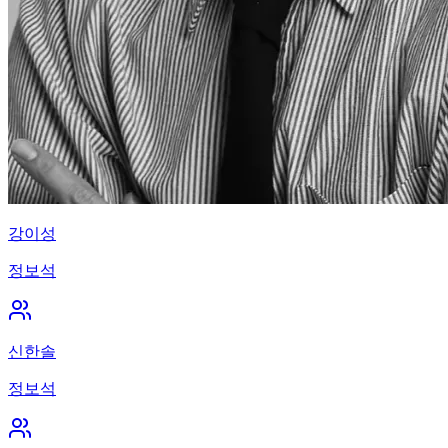
강이성
정보석
신한솔
정보석