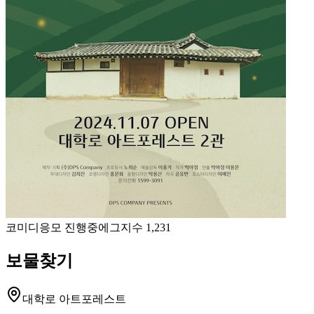
코미디
응모 진행중
에그지수
1,231
보물찾기
대학로 아트포레스트