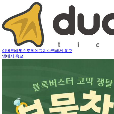
이벤트
배우
스토리
에그지수
앱에서 응모
앱에서 응모