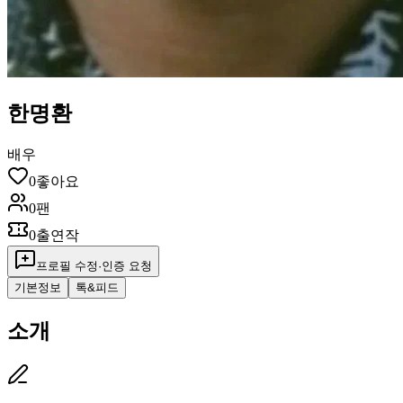
한명환
배우
0
좋아요
0
팬
0
출연작
프로필 수정·인증 요청
기본정보
톡&피드
소개