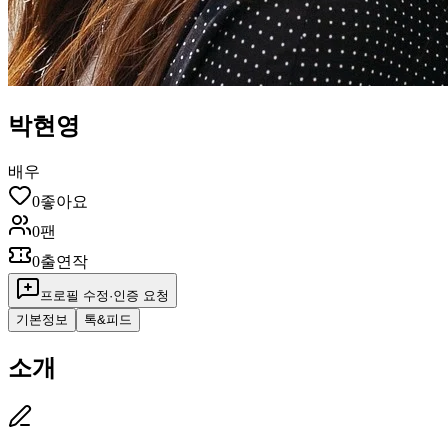
박현영
배우
0
좋아요
0
팬
0
출연작
프로필 수정·인증 요청
기본정보
톡&피드
소개