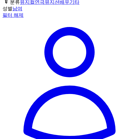
분류
뮤지컬
연극
뮤지션
배우
기타
성별
남
여
필터 해제