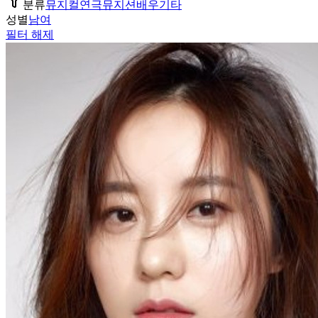
분류
뮤지컬
연극
뮤지션
배우
기타
성별
남
여
필터 해제