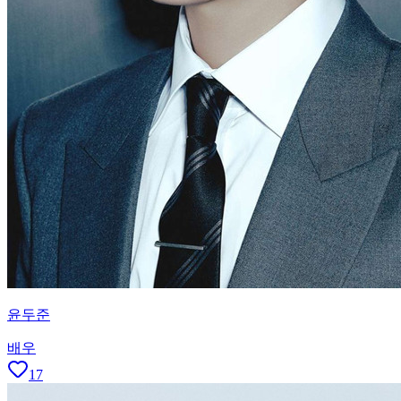
윤두준
배우
17