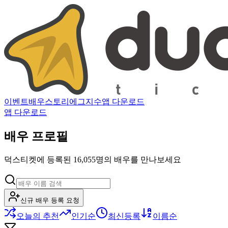
이벤트
배우
스토리
에그지수
앱 다운로드
앱 다운로드
배우 프로필
덕스티켓에 등록된 16,055명의 배우를 만나보세요
신규 배우 등록 요청
오늘의 추천
인기순
최신등록
이름순