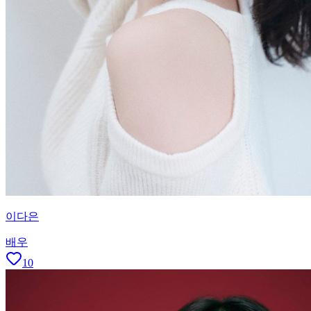
이다은
배우
10