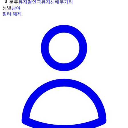
분류
뮤지컬
연극
뮤지션
배우
기타
성별
남
여
필터 해제